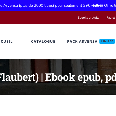
gue Arvensa (plus de 2000 titres) pour seulement 39€ (
129€
) Offre 
Ebooks gratuits
Faq et 
CCUEIL
CATALOGUE
PACK ARVENSA
LIMITÉE
laubert) | Ebook epub, pd