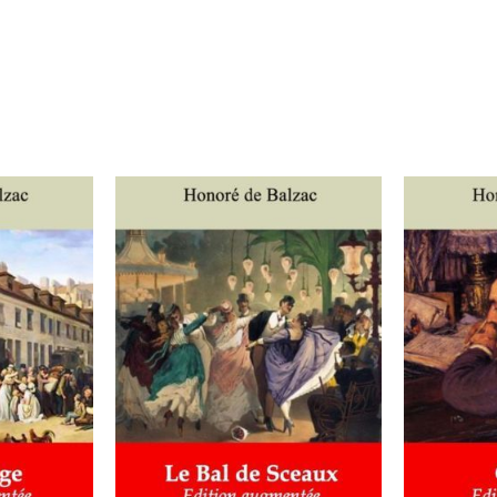
IER
/
AJOUTER AU PANIER
/
AJOUT
DÉTAILS