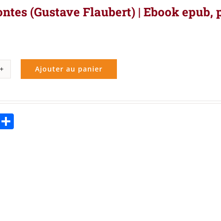
ontes (Gustave Flaubert) | Ebook epub, 
Ajouter au panier
ité
es
ebook
Twitter
Partager
tave
ert)
k
,
le