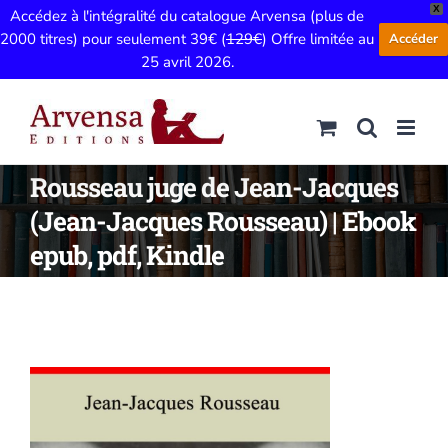
X
Accédez à l'intégralité du catalogue Arvensa (plus de
2000 titres) pour seulement 39€ (
129€
) Offre limitée au
Accéder
25 avril 2026.
Passer
au
contenu
Rousseau juge de Jean-Jacques
(Jean-Jacques Rousseau) | Ebook
epub, pdf, Kindle