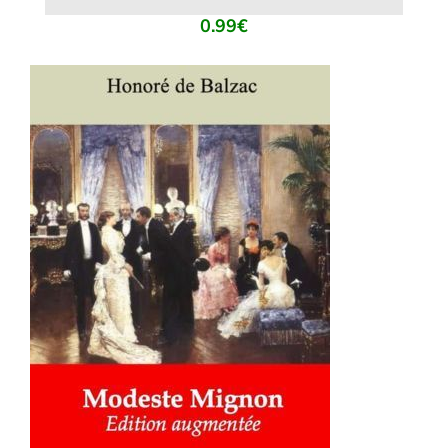
0.99
€
AJOUTER AU PANIER
/
DÉTAILS