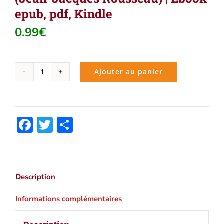
epub, pdf, Kindle
0.99
€
Ajouter au panier
quantité
de
Rousseau
juge
Facebook
Twitter
Partager
de
Jean-
Jacques
(Jean-
Jacques
Description
Rousseau)
|
Informations complémentaires
Ebook
epub,