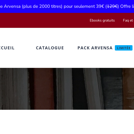
gue Arvensa (plus de 2000 titres) pour seulement 39€ (
129€
) Offre 
Ebooks gratuits
Faq et 
CCUEIL
CATALOGUE
PACK ARVENSA
LIMITÉE