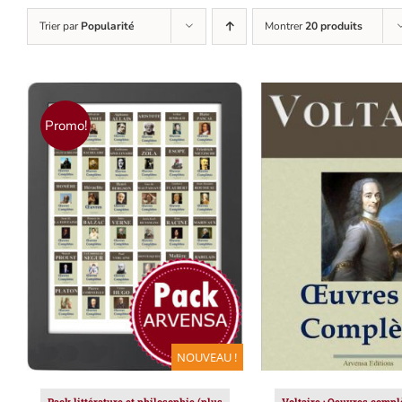
Trier par
Popularité
Montrer
20 produits
Promo!
AJOUTER AU PANIER
/
AJOUTER AU PAN
DÉTAILS
DÉTAILS
NOUVEAU !
Pack littérature et philosophie (plus
Voltaire : Oeuvres compl