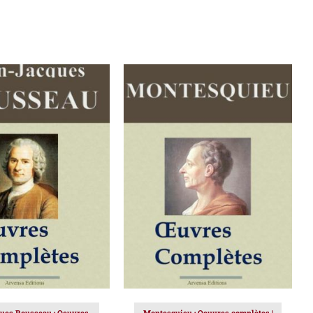
ER AU PANIER
/
AJOUTER AU PANIER
/
DÉTAILS
DÉTAILS
ues Rousseau : Oeuvres
Montesquieu : Oeuvres complètes |