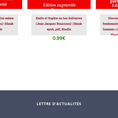
e lui-même
Emile et Sophie ou Les Solitaires
Discour
) | Ebook
(Jean-Jacques Rousseau) | Ebook
fondements
le
epub, pdf, Kindle
hommes (J
Eboo
0.99
€
LETTRE D’ACTUALITÉS