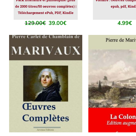
de 2000 titres/50 oeuvres complètes) |
epub, pdf, Kind
Téléchargement ePub, PDF, Kindle
129.00
€
39.00
€
4.99
€
Le
Le
prix
prix
initial
actuel
était :
est :
129.00€.
39.00€.
AJOUTER AU PANIER
/
AJOUTER AU PAN
DÉTAILS
DÉTAILS