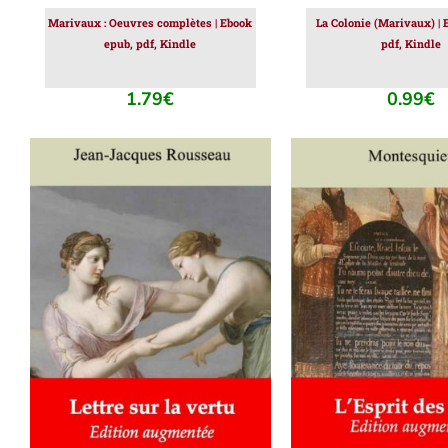
Marivaux : Oeuvres complètes | Ebook
La Colonie (Marivaux) | 
epub, pdf, Kindle
pdf, Kindle
1.79
€
0.99
€
AJOUTER AU PANIER
/
AJOUTER AU PAN
DÉTAILS
DÉTAILS