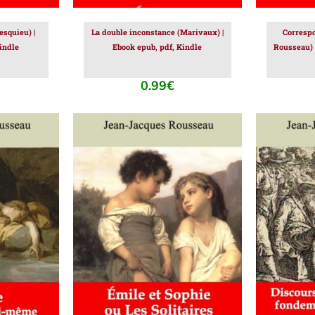
esquieu) |
La double inconstance (Marivaux) |
Corresp
indle
Ebook epub, pdf, Kindle
Rousseau) 
0.99
€
IER
/
AJOUTER AU PANIER
/
AJOUT
DÉTAILS