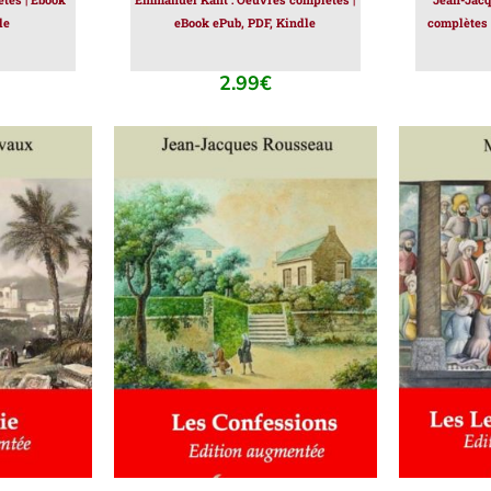
le
eBook ePub, PDF, Kindle
complètes 
2.99
€
IER
/
AJOUTER AU PANIER
/
AJOUT
DÉTAILS