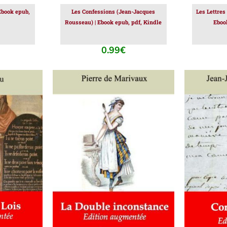
Ebook epub,
Les Confessions (Jean-Jacques
Les Lettres
Rousseau) | Ebook epub, pdf, Kindle
Eboo
0.99
€
IER
/
AJOUTER AU PANIER
/
AJOUT
DÉTAILS