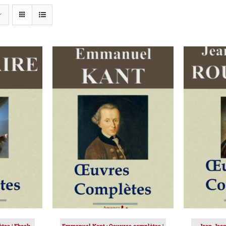
IER
/
AJOUTER AU PANIER
/
AJOUT
DÉTAILS
ètes | Ebook
Emmanuel Kant : Oeuvres complètes |
Jean-Jacq