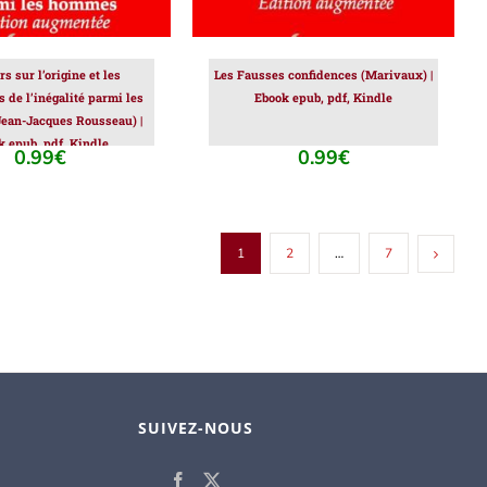
s sur l’origine et les
Les Fausses confidences (Marivaux) |
 de l’inégalité parmi les
Ebook epub, pdf, Kindle
ean-Jacques Rousseau) |
k epub, pdf, Kindle
0.99
€
0.99
€
1
2
…
7
SUIVEZ-NOUS