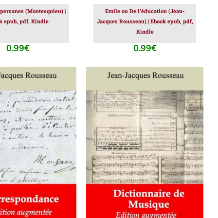
 persanes (Montesquieu) |
Emile ou De l’éducation (Jean-
k epub, pdf, Kindle
Jacques Rousseau) | Ebook epub, pdf,
Kindle
0.99
€
0.99
€
ER AU PANIER
/
AJOUTER AU PANIER
/
DÉTAILS
DÉTAILS