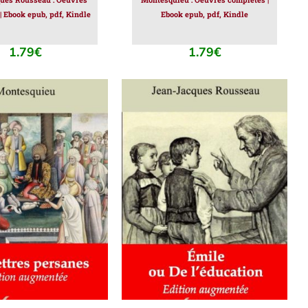
| Ebook epub, pdf, Kindle
Ebook epub, pdf, Kindle
1.79
€
1.79
€
ER AU PANIER
/
AJOUTER AU PANIER
/
DÉTAILS
DÉTAILS