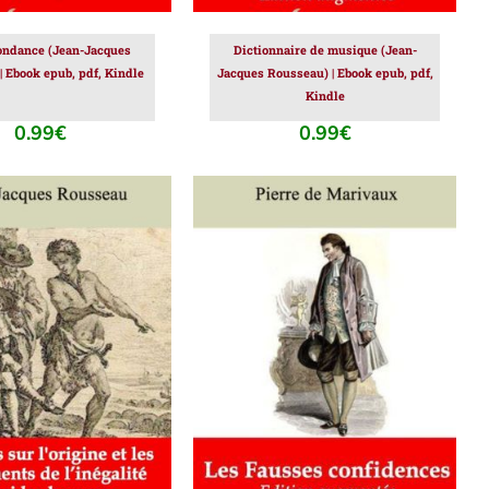
ondance (Jean-Jacques
Dictionnaire de musique (Jean-
| Ebook epub, pdf, Kindle
Jacques Rousseau) | Ebook epub, pdf,
Kindle
0.99
€
0.99
€
ER AU PANIER
/
AJOUTER AU PANIER
/
DÉTAILS
DÉTAILS