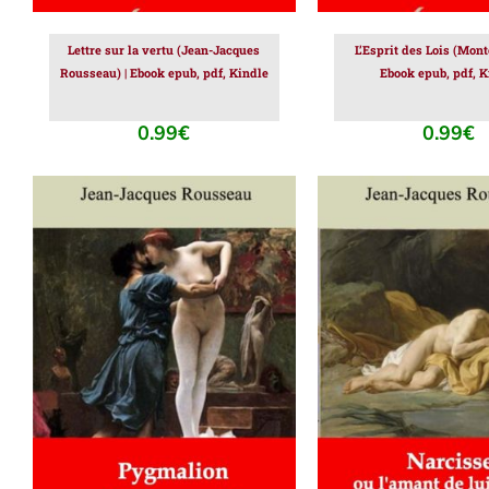
Lettre sur la vertu (Jean-Jacques
L’Esprit des Lois (Mont
Rousseau) | Ebook epub, pdf, Kindle
Ebook epub, pdf, K
0.99
€
0.99
€
AJOUTER AU PANIER
/
AJOUTER AU PAN
DÉTAILS
DÉTAILS