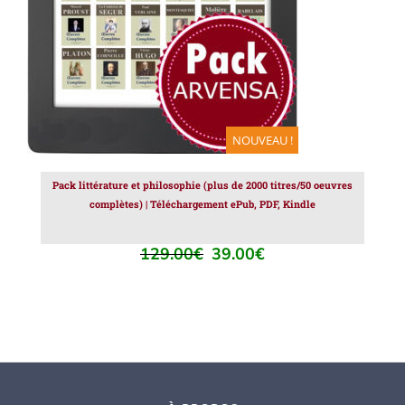
NOUVEAU !
Pack littérature et philosophie (plus de 2000 titres/50 oeuvres
complètes) | Téléchargement ePub, PDF, Kindle
129.00
€
39.00
€
Le
Le
prix
prix
initial
actuel
était :
est :
129.00€.
39.00€.