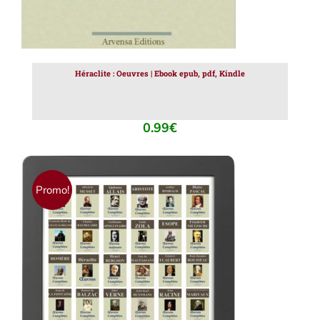
Héraclite : Oeuvres | Ebook epub, pdf, Kindle
0.99
€
Promo!
AJOUTER AU PANIER
/
DÉTAILS