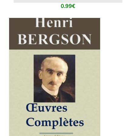
0.99
€
AJOUTER AU PANIER
/
DÉTAILS