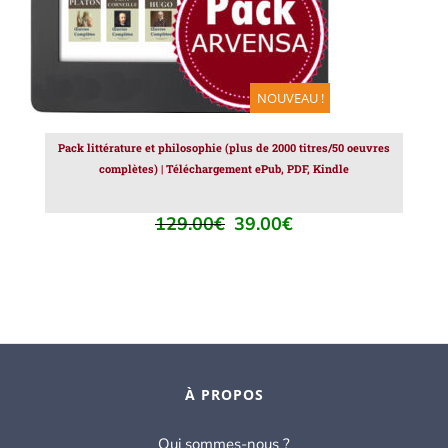
NOUVEAU !
Pack littérature et philosophie (plus de 2000 titres/50 oeuvres
complètes) | Téléchargement ePub, PDF, Kindle
129.00
€
39.00
€
Le
Le
prix
prix
initial
actuel
était :
est :
129.00€.
39.00€.
À PROPOS
Qui sommes-nous ?