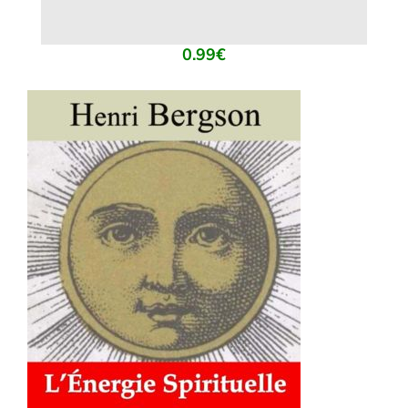
0.99
€
AJOUTER AU PANIER
/
DÉTAILS