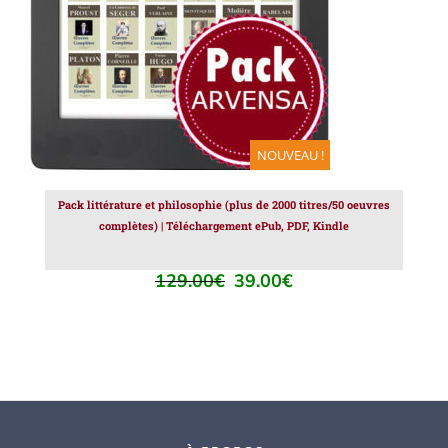
NOUVEAU !
Pack littérature et philosophie (plus de 2000 titres/50 oeuvres
complètes) | Téléchargement ePub, PDF, Kindle
129.00
€
39.00
€
Le
Le
prix
prix
initial
actuel
était :
est :
129.00€.
39.00€.