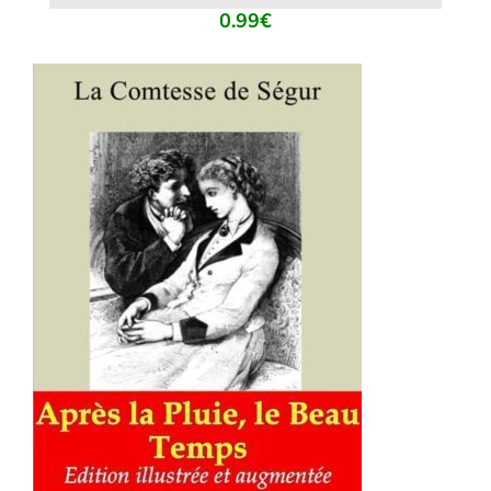
0.99
€
AJOUTER AU PANIER
/
DÉTAILS