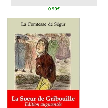
0.99
€
AJOUTER AU PANIER
/
DÉTAILS