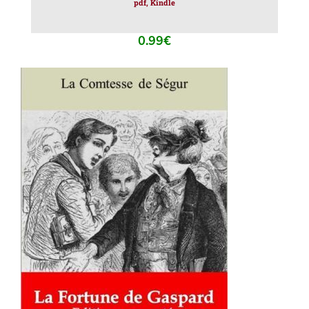
pdf, Kindle
0.99
€
AJOUTER AU PANIER
/
DÉTAILS