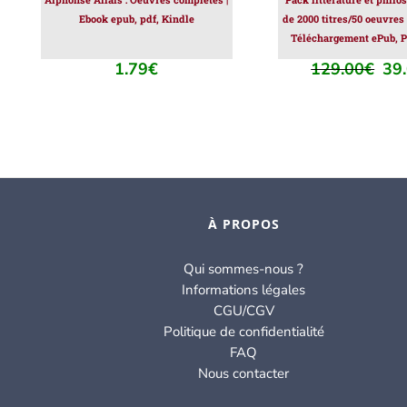
Ebook epub, pdf, Kindle
de 2000 titres/50 oeuvres
Téléchargement ePub, P
1.79
€
129.00
€
39
Le
prix
initi
était
129
À PROPOS
Qui sommes-nous ?
Informations légales
CGU/CGV
Politique de confidentialité
FAQ
Nous contacter