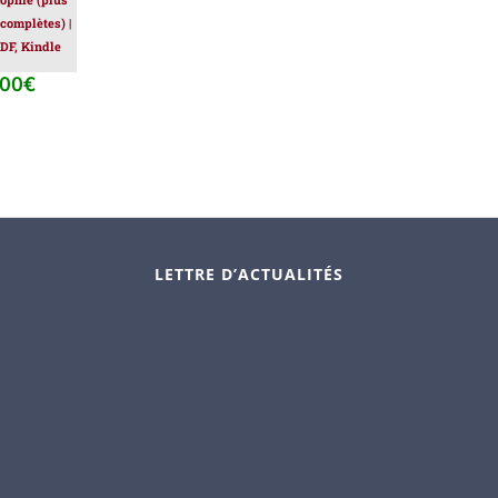
 complètes) |
DF, Kindle
.00
€
Le
prix
al
actuel
 :
est :
.00€.
39.00€.
LETTRE D’ACTUALITÉS