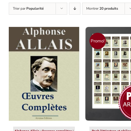
Trier par
Popularité
Montrer
20 produits
Promo!
AJOUTER AU PANIER
/
AJOUTER AU PAN
DÉTAILS
DÉTAILS
Alphonse Allais : Oeuvres complètes |
Pack littérature et philo