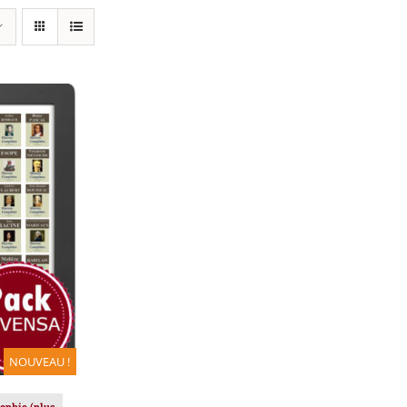
IER
/
NOUVEAU !
sophie (plus