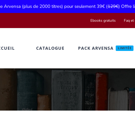
gue Arvensa (plus de 2000 titres) pour seulement 39€ (
129€
) Offre 
Ebooks gratuits
Faq et 
CCUEIL
CATALOGUE
PACK ARVENSA
LIMITÉE