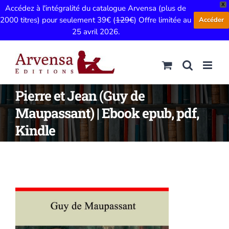
X
Accédez à l'intégralité du catalogue Arvensa (plus de
2000 titres) pour seulement 39€ (
129€
) Offre limitée au
Accéder
25 avril 2026.
Passer
au
contenu
Pierre et Jean (Guy de
Maupassant) | Ebook epub, pdf,
Kindle