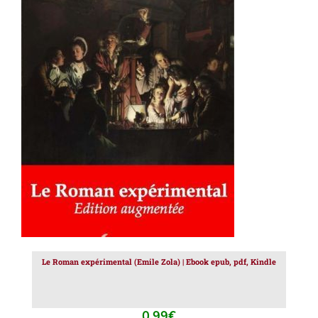
AJOUTER AU PANIER
/
DÉTAILS
Le Roman expérimental (Emile Zola) | Ebook epub, pdf, Kindle
0.99
€