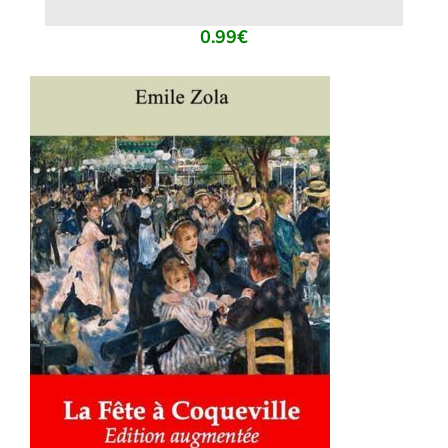
0.99
€
AJOUTER AU PANIER
/
DÉTAILS