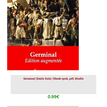
AJOUTER AU PANIER
/
DÉTAILS
Germinal (Emile Zola) | Ebook epub, pdf, Kindle
0.99
€