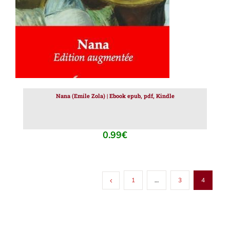
Nana (Emile Zola) | Ebook epub, pdf, Kindle
0.99
€
1
…
3
4