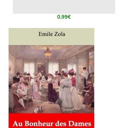
0.99
€
AJOUTER AU PANIER
/
DÉTAILS