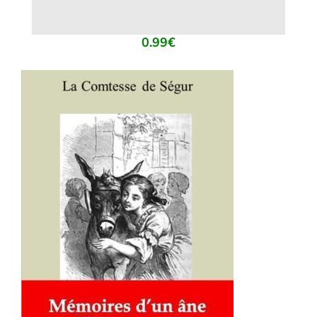
0.99
€
AJOUTER AU PANIER
/
DÉTAILS