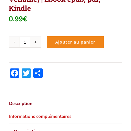
Kindle
0.99
€
Ajouter au panier
quantité
de
Romances
sans
Facebook
Twitter
Partager
paroles
(Paul
Verlaine)
|
Ebook
Description
epub,
pdf,
Informations complémentaires
Kindle