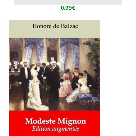
0.99
€
AJOUTER AU PANIER
/
DÉTAILS