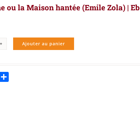
e ou la Maison hantée (Emile Zola) | Eb
Ajouter au panier
ité
line
ebook
Twitter
Partager
on
ée
le
k
,