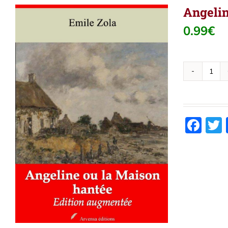
Angelin
0.99
€
quant
de
Ange
ou
Fac
la
Mais
hant
(Emi
Zola)
|
Eboo
epub
pdf,