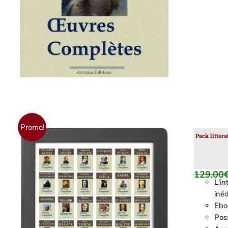
Promo!
Pack littér
129.00
L'i
inéd
Ebo
Poss