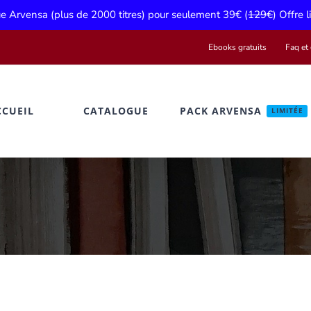
gue Arvensa (plus de 2000 titres) pour seulement 39€ (
129€
) Offre 
Ebooks gratuits
Faq et 
CCUEIL
CATALOGUE
PACK ARVENSA
LIMITÉE