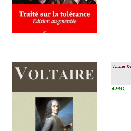
Voltaire : 
4.99
€
AJOUTER AU PANIER
/
DÉTAILS