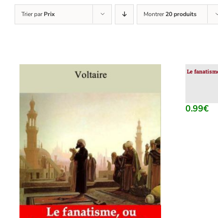
Trier par
Prix
Montrer
20 produits
Le fanatism
0.99
€
AJOUTER AU PANIER
/
DÉTAILS