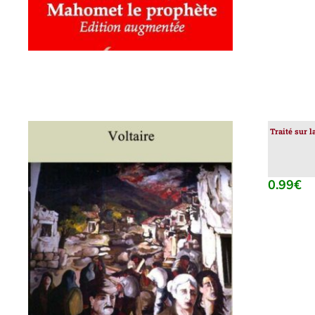
Traité sur l
0.99
€
AJOUTER AU PANIER
/
DÉTAILS