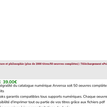
ature et philosophie (plus de 2000 titres/50 oeuvres complètes) | Téléchargement ePu
€
39.00
€
Le
Le
ntégralité du catalogue numérique Arvensa soit 50 oeuvres complètes
prix
prix
its
initial
actuel
oks garantis compatibles tous supports numériques. Chaque oeuvre 
était :
est :
ibilité d'imprimer tout ou partie de vos titres grâce aux fichiers pdf
129.00€.
39.00€.