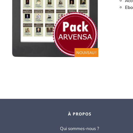
Accè
AJOUTER AU PANIER
/
DÉTAILS
Eboo
NOUVEAU !
À PROPOS
Qui sommes-nous ?