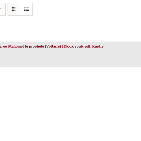
e, ou Mahomet le prophète (Voltaire) | Ebook epub, pdf, Kindle