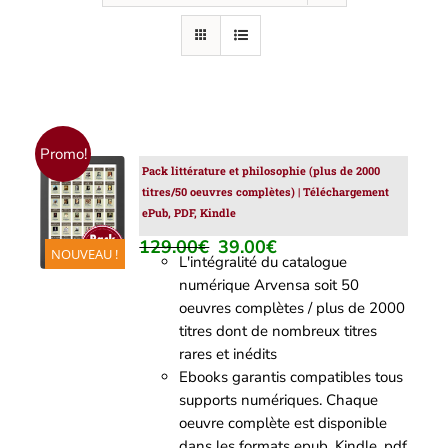
Promo!
Pack littérature et philosophie (plus de 2000
AJOUTER
titres/50 oeuvres complètes) | Téléchargement
AU
ePub, PDF, Kindle
PANIER
/
129.00
€
39.00
€
Le
Le
NOUVEAU !
DÉTAILS
L'intégralité du catalogue
prix
prix
numérique Arvensa soit 50
initial
actuel
oeuvres complètes / plus de 2000
était :
est :
titres dont de nombreux titres
129.00€.
39.00€.
rares et inédits
Ebooks garantis compatibles tous
supports numériques. Chaque
oeuvre complète est disponible
dans les formats epub, Kindle, pdf