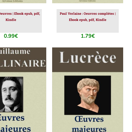
 Oeuvres | Ebook epub, pdf,
Paul Verlaine : Oeuvres complètes |
Kindle
Ebook epub, pdf, Kindle
0.99
€
1.79
€
ER AU PANIER
/
AJOUTER AU PANIER
/
DÉTAILS
DÉTAILS