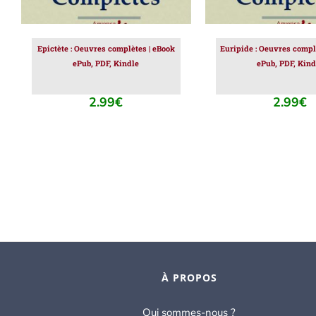
Epictète : Oeuvres complètes | eBook
Euripide : Oeuvres compl
ePub, PDF, Kindle
ePub, PDF, Kind
2.99
€
2.99
€
À PROPOS
Qui sommes-nous ?