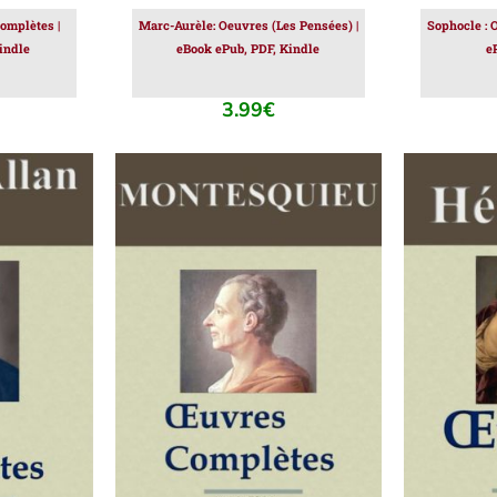
omplètes |
Marc-Aurèle: Oeuvres (Les Pensées) |
Sophocle : 
indle
eBook ePub, PDF, Kindle
e
3.99
€
IER
/
AJOUTER AU PANIER
/
AJOUT
DÉTAILS