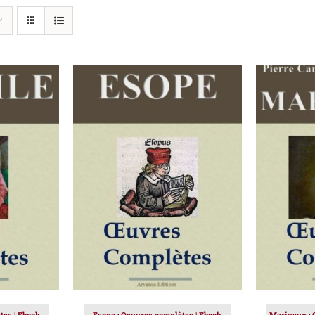
IER
/
AJOUTER AU PANIER
/
AJOUT
DÉTAILS
tes | Ebook
Esope : Oeuvres complètes | Ebook
Marivaux : 