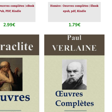
Oeuvres complètes | eBook
Homère : Oeuvres complètes | Ebook
Pub, PDF, Kindle
epub, pdf, Kindle
2.99
€
1.79
€
ER AU PANIER
/
AJOUTER AU PANIER
/
DÉTAILS
DÉTAILS