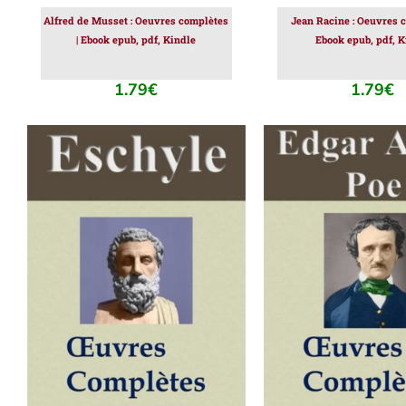
Alfred de Musset : Oeuvres complètes
Jean Racine : Oeuvres c
| Ebook epub, pdf, Kindle
Ebook epub, pdf, K
1.79
€
1.79
€
AJOUTER AU PANIER
/
AJOUTER AU PAN
DÉTAILS
DÉTAILS