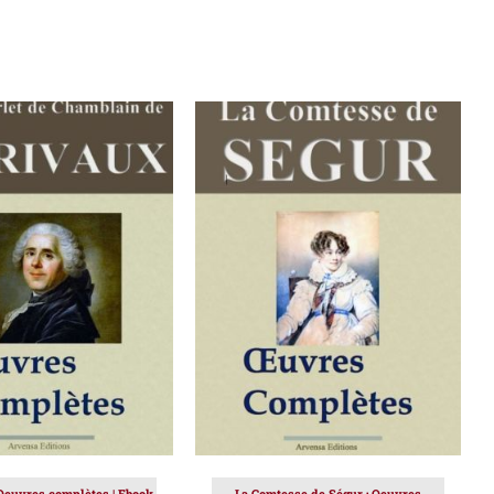
ER AU PANIER
/
AJOUTER AU PANIER
/
DÉTAILS
DÉTAILS
Oeuvres complètes | Ebook
La Comtesse de Ségur : Oeuvres