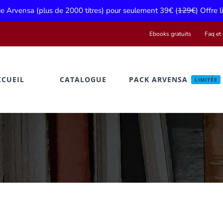
gue Arvensa (plus de 2000 titres) pour seulement 39€ (
129€
) Offre 
Ebooks gratuits
Faq et 
CCUEIL
CATALOGUE
PACK ARVENSA
LIMITÉE