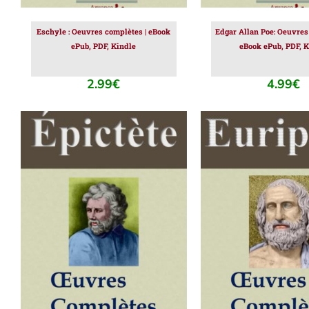
Eschyle : Oeuvres complètes | eBook
Edgar Allan Poe: Oeuvres
ePub, PDF, Kindle
eBook ePub, PDF, K
2.99
€
4.99
€
AJOUTER AU PANIER
/
AJOUTER AU PAN
DÉTAILS
DÉTAILS