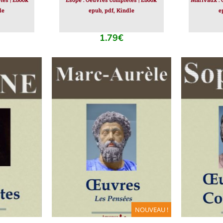
le
epub, pdf, Kindle
e
1.79
€
IER
/
AJOUTER AU PANIER
/
AJOUT
DÉTAILS
NOUVEAU !