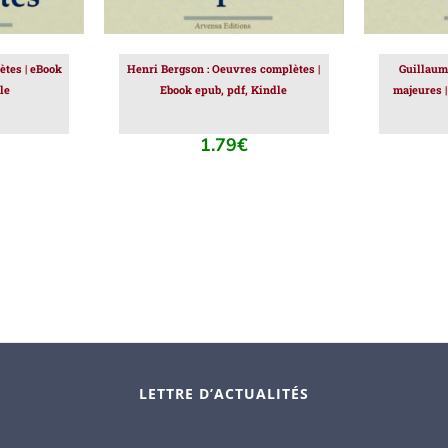
ètes | eBook
Henri Bergson : Oeuvres complètes |
Guillaum
le
Ebook epub, pdf, Kindle
majeures |
1.79
€
LETTRE D’ACTUALITÉS