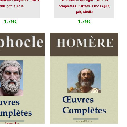
pub, pdf, Kindle
complètes illustrées | Ebook epub,
pdf, Kindle
1.79
€
1.79
€
ER AU PANIER
/
AJOUTER AU PANIER
/
DÉTAILS
DÉTAILS