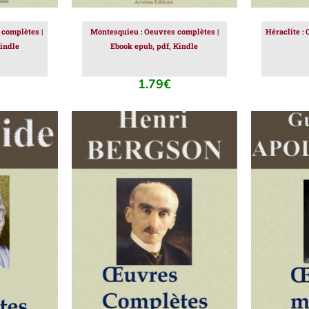
 complètes |
Montesquieu : Oeuvres complètes |
Héraclite :
indle
Ebook epub, pdf, Kindle
1.79
€
IER
/
AJOUTER AU PANIER
/
AJOUT
DÉTAILS