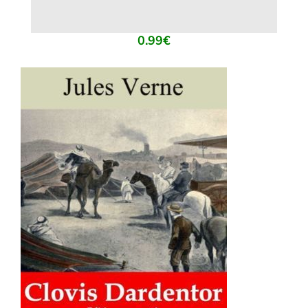
0.99
€
AJOUTER AU PANIER
/
DÉTAILS