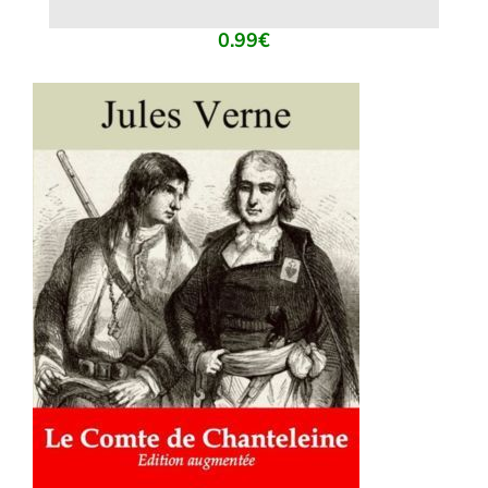
0.99
€
AJOUTER AU PANIER
/
DÉTAILS