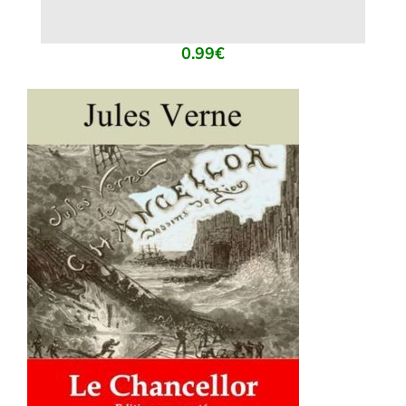
0.99
€
AJOUTER AU PANIER
/
DÉTAILS