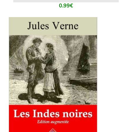
0.99
€
AJOUTER AU PANIER
/
DÉTAILS