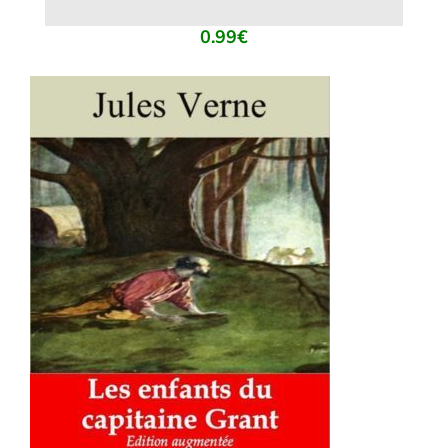
0.99
€
AJOUTER AU PANIER
/
DÉTAILS