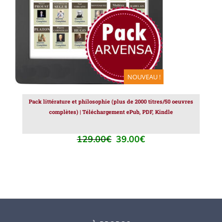
NOUVEAU !
Pack littérature et philosophie (plus de 2000 titres/50 oeuvres
complètes) | Téléchargement ePub, PDF, Kindle
129.00
€
39.00
€
Le
Le
prix
prix
initial
actuel
était :
est :
129.00€.
39.00€.