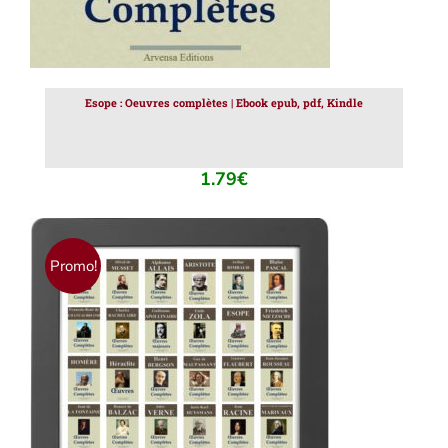
Esope : Oeuvres complètes | Ebook epub, pdf, Kindle
1.79
€
Promo!
AJOUTER AU PANIER
/
DÉTAILS