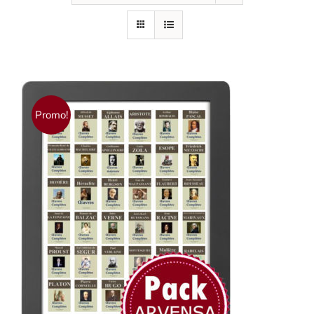
Promo!
AJOUTER AU PANIER
/
DÉTAILS