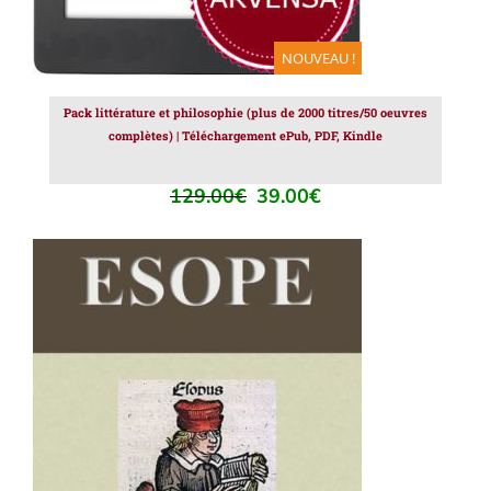
NOUVEAU !
Pack littérature et philosophie (plus de 2000 titres/50 oeuvres
complètes) | Téléchargement ePub, PDF, Kindle
129.00
€
39.00
€
Le
Le
prix
prix
initial
actuel
était :
est :
129.00€.
39.00€.
AJOUTER AU PANIER
/
DÉTAILS