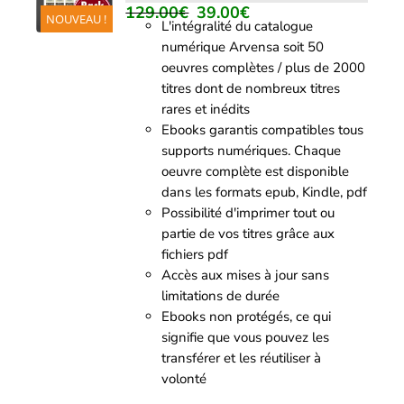
/
129.00
€
39.00
€
Le
Le
NOUVEAU !
DÉTAILS
L'intégralité du catalogue
prix
prix
numérique Arvensa soit 50
initial
actuel
oeuvres complètes / plus de 2000
était :
est :
titres dont de nombreux titres
129.00€.
39.00€.
rares et inédits
Ebooks garantis compatibles tous
supports numériques. Chaque
oeuvre complète est disponible
dans les formats epub, Kindle, pdf
Possibilité d'imprimer tout ou
partie de vos titres grâce aux
fichiers pdf
Accès aux mises à jour sans
limitations de durée
Ebooks non protégés, ce qui
signifie que vous pouvez les
transférer et les réutiliser à
volonté