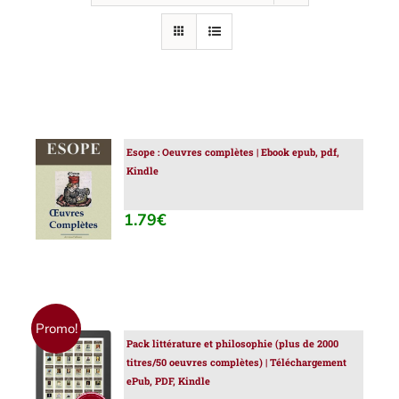
Esope : Oeuvres complètes | Ebook epub, pdf,
AJOUTER
Kindle
AU
PANIER
/
1.79
€
DÉTAILS
Promo!
Pack littérature et philosophie (plus de 2000
AJOUTER
titres/50 oeuvres complètes) | Téléchargement
AU
ePub, PDF, Kindle
PANIER