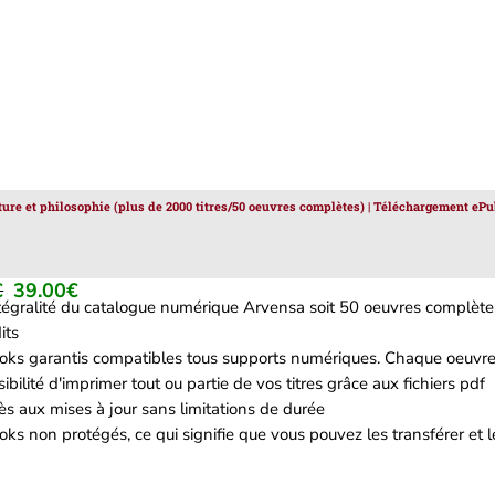
ature et philosophie (plus de 2000 titres/50 oeuvres complètes) | Téléchargement ePu
€
39.00
€
Le
Le
ntégralité du catalogue numérique Arvensa soit 50 oeuvres complètes
prix
prix
its
initial
actuel
oks garantis compatibles tous supports numériques. Chaque oeuvre 
était :
est :
ibilité d'imprimer tout ou partie de vos titres grâce aux fichiers pdf
129.00€.
39.00€.
s aux mises à jour sans limitations de durée
ks non protégés, ce qui signifie que vous pouvez les transférer et le