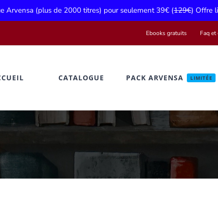
gue Arvensa (plus de 2000 titres) pour seulement 39€ (
129€
) Offre 
Ebooks gratuits
Faq et 
CCUEIL
CATALOGUE
PACK ARVENSA
LIMITÉE