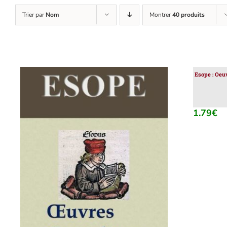
Trier par
Nom
Montrer
40 produits
Esope : Oeu
1.79
€
AJOUTER AU PANIER
/
DÉTAILS