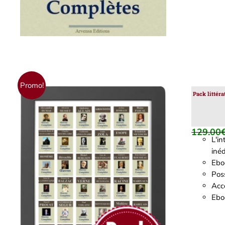
Promo!
Pack littér
129.00
L'i
inéd
Ebo
Poss
Accè
AJOUTER AU PANIER
/
DÉTAILS
Eboo