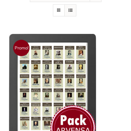
Promo!
AJOUTER AU PANIER
/
DÉTAILS