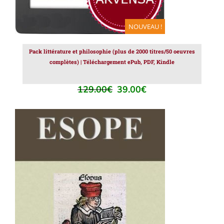
NOUVEAU !
Pack littérature et philosophie (plus de 2000 titres/50 oeuvres
complètes) | Téléchargement ePub, PDF, Kindle
129.00
€
39.00
€
Le
Le
prix
prix
initial
actuel
était :
est :
129.00€.
39.00€.
AJOUTER AU PANIER
/
DÉTAILS