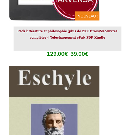
NOUVEAU !
Pack littérature et philosophie (plus de 2000 titres/50 oeuvres
complètes) | Téléchargement ePub, PDF, Kindle
129.00
€
39.00
€
Le
Le
prix
prix
initial
actuel
était :
est :
129.00€.
39.00€.
AJOUTER AU PANIER
/
DÉTAILS