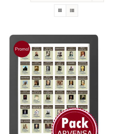
Promo!
AJOUTER AU PANIER
/
DÉTAILS