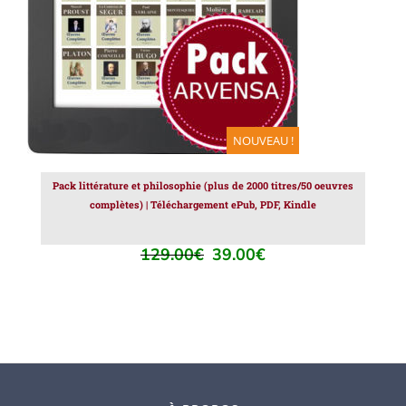
NOUVEAU !
Pack littérature et philosophie (plus de 2000 titres/50 oeuvres
complètes) | Téléchargement ePub, PDF, Kindle
129.00
€
39.00
€
Le
Le
prix
prix
initial
actuel
était :
est :
129.00€.
39.00€.