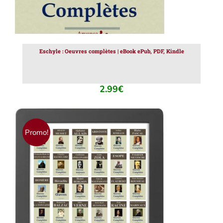
Eschyle : Oeuvres complètes | eBook ePub, PDF, Kindle
2.99
€
Promo!
AJOUTER AU PANIER
/
DÉTAILS