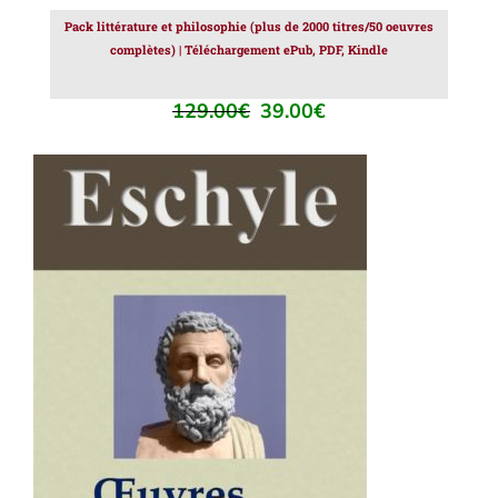
Pack littérature et philosophie (plus de 2000 titres/50 oeuvres
complètes) | Téléchargement ePub, PDF, Kindle
129.00
€
39.00
€
Le
Le
prix
prix
initial
actuel
était :
est :
129.00€.
39.00€.
AJOUTER AU PANIER
/
DÉTAILS