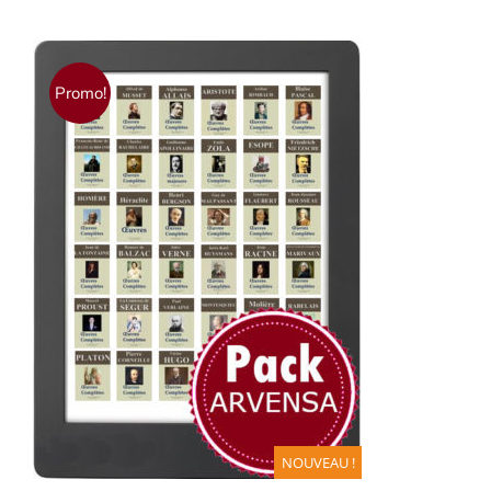
Promo!
AJOUTER AU PANIER
/
DÉTAILS
NOUVEAU !