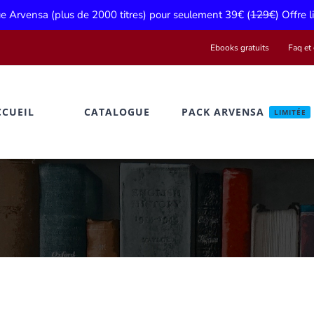
gue Arvensa (plus de 2000 titres) pour seulement 39€ (
129€
) Offre 
Ebooks gratuits
Faq et 
CCUEIL
CATALOGUE
PACK ARVENSA
LIMITÉE