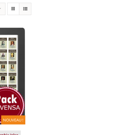
IER
/
NOUVEAU !
sophie (plus