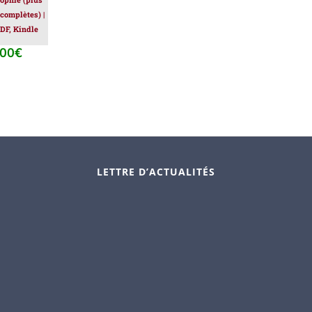
 complètes) |
DF, Kindle
.00
€
Le
prix
al
actuel
 :
est :
.00€.
39.00€.
LETTRE D’ACTUALITÉS