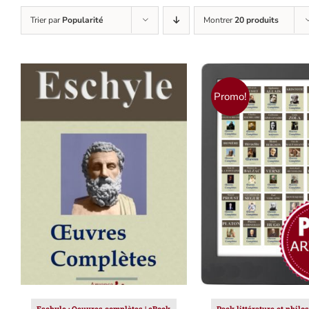
Trier par
Popularité
Montrer
20 produits
Promo!
AJOUTER AU PANIER
/
AJOUTER AU PAN
DÉTAILS
DÉTAILS
Eschyle : Oeuvres complètes | eBook
Pack littérature et philo