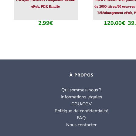
ePub, PDF, Kindle
de 2000 titres/50 oeuvres
Téléchargement ePub, P
2.99
€
129.00
€
39
Le
prix
initi
était
129
À PROPOS
Qui sommes-nous ?
Informations légales
CGU/CGV
Politique de confidentialité
FAQ
Nous contacter