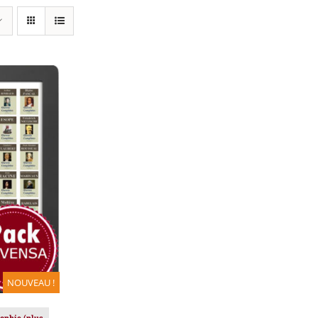
IER
/
NOUVEAU !
sophie (plus