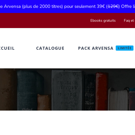
gue Arvensa (plus de 2000 titres) pour seulement 39€ (
129€
) Offre 
Ebooks gratuits
Faq et 
CCUEIL
CATALOGUE
PACK ARVENSA
LIMITÉE