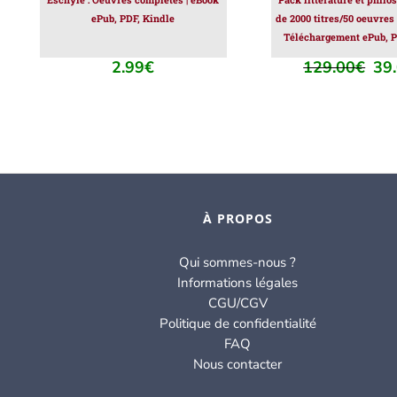
ePub, PDF, Kindle
de 2000 titres/50 oeuvres
Téléchargement ePub, P
2.99
€
129.00
€
39
Le
prix
initi
était
129
À PROPOS
Qui sommes-nous ?
Informations légales
CGU/CGV
Politique de confidentialité
FAQ
Nous contacter