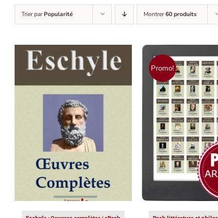
Trier par
Popularité
Montrer
60 produits
Promo!
AJOUTER AU PANIER
/
AJOUTER AU PAN
DÉTAILS
DÉTAILS
Eschyle : Oeuvres complètes | eBook
Pack littérature et philo