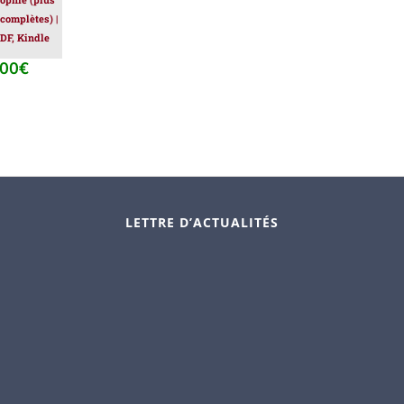
 complètes) |
DF, Kindle
.00
€
Le
prix
al
actuel
 :
est :
.00€.
39.00€.
LETTRE D’ACTUALITÉS