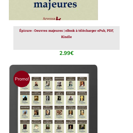
Épicure : Oeuvres majeures | eBook à télécharger ePub, PDF,
Kindle
2.99
€
Promo!
AJOUTER AU PANIER
/
DÉTAILS