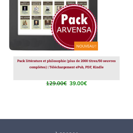
NOUVEAU !
Pack littérature et philosophie (plus de 2000 titres/50 oeuvres
complètes) | Téléchargement ePub, PDF, Kindle
129.00
€
39.00
€
Le
Le
prix
prix
initial
actuel
était :
est :
129.00€.
39.00€.