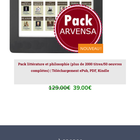
NOUVEAU !
Pack littérature et philosophie (plus de 2000 titres/50 oeuvres
complètes) | Téléchargement ePub, PDF, Kindle
129.00
€
39.00
€
Le
Le
prix
prix
initial
actuel
était :
est :
129.00€.
39.00€.