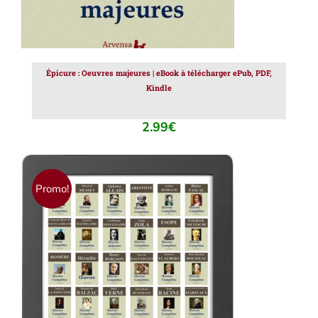
Épicure : Oeuvres majeures | eBook à télécharger ePub, PDF,
Kindle
2.99
€
Promo!
AJOUTER AU PANIER
/
DÉTAILS