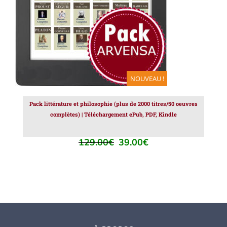
NOUVEAU !
Pack littérature et philosophie (plus de 2000 titres/50 oeuvres
complètes) | Téléchargement ePub, PDF, Kindle
129.00
€
39.00
€
Le
Le
prix
prix
initial
actuel
était :
est :
129.00€.
39.00€.