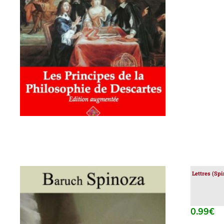
AJOUTER AU PANIER
/
DÉTAILS
Lettres (Spi
0.99
€