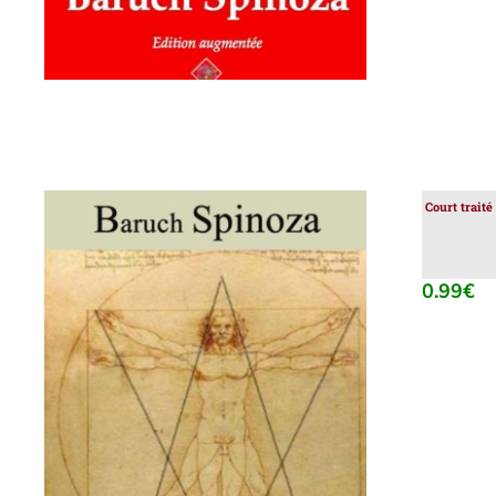
Court traité
0.99
€
AJOUTER AU PANIER
/
DÉTAILS