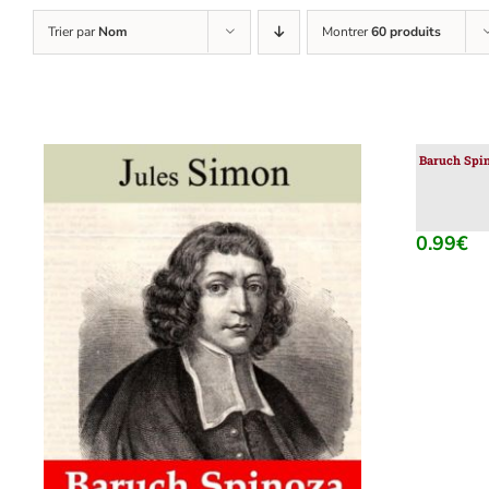
Trier par
Nom
Montrer
60 produits
Baruch Spin
0.99
€
AJOUTER AU PANIER
/
DÉTAILS