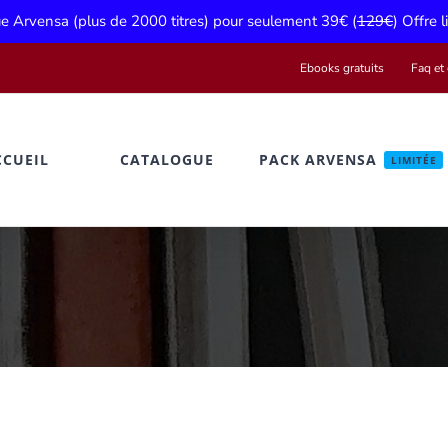
gue Arvensa (plus de 2000 titres) pour seulement 39€ (
129€
) Offre 
Ebooks gratuits
Faq et 
CCUEIL
CATALOGUE
PACK ARVENSA
LIMITÉE