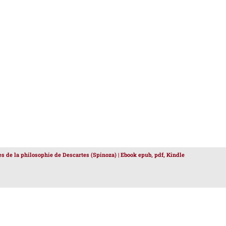
es de la philosophie de Descartes (Spinoza) | Ebook epub, pdf, Kindle