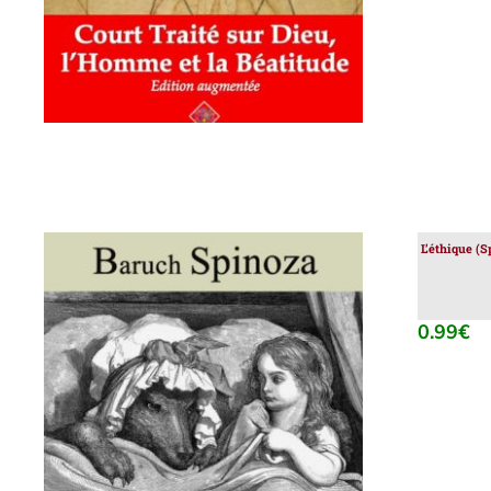
L’éthique (S
0.99
€
AJOUTER AU PANIER
/
DÉTAILS