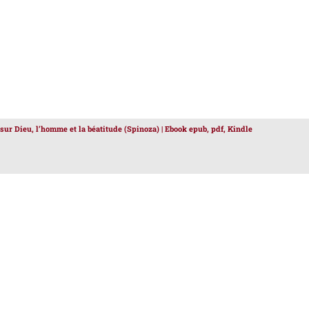
 sur Dieu, l’homme et la béatitude (Spinoza) | Ebook epub, pdf, Kindle