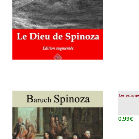
AJOUTER AU PANIER
/
DÉTAILS
Les princip
0.99
€