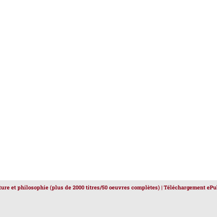
ature et philosophie (plus de 2000 titres/50 oeuvres complètes) | Téléchargement ePu