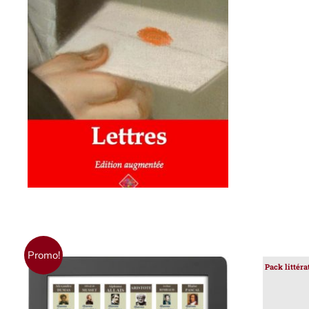
AJOUTER AU PANIER
/
DÉTAILS
Promo!
Pack littér