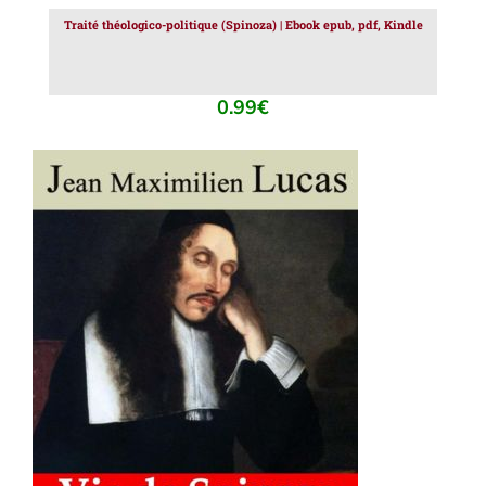
Traité théologico-politique (Spinoza) | Ebook epub, pdf, Kindle
0.99
€
AJOUTER AU PANIER
/
DÉTAILS