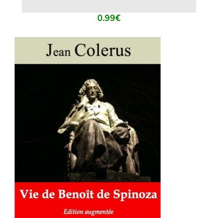
0.99
€
AJOUTER AU PANIER
/
DÉTAILS