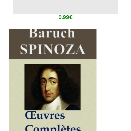
0.99
€
AJOUTER AU PANIER
/
DÉTAILS