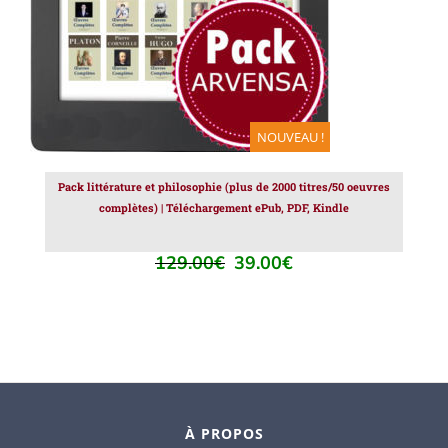
NOUVEAU !
Pack littérature et philosophie (plus de 2000 titres/50 oeuvres
complètes) | Téléchargement ePub, PDF, Kindle
129.00
€
39.00
€
Le
Le
prix
prix
initial
actuel
était :
est :
129.00€.
39.00€.
À PROPOS