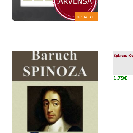
NOUVEAU !
Spinoza : O
1.79
€
AJOUTER AU PANIER
/
DÉTAILS