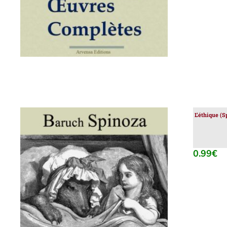
L’éthique (S
0.99
€
AJOUTER AU PANIER
/
DÉTAILS