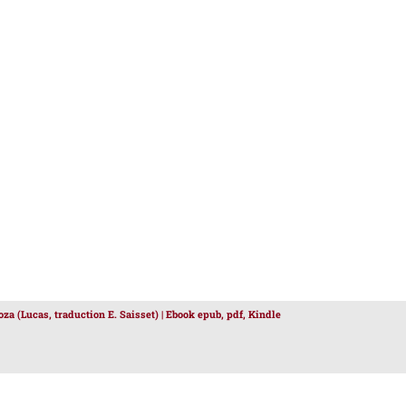
za (Lucas, traduction E. Saisset) | Ebook epub, pdf, Kindle