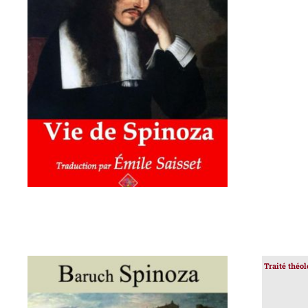
AJOUTER AU PANIER
/
DÉTAILS
Traité théol