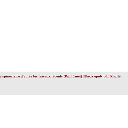
le spinozisme d’après les travaux récents (Paul Janet) | Ebook epub, pdf, Kindle