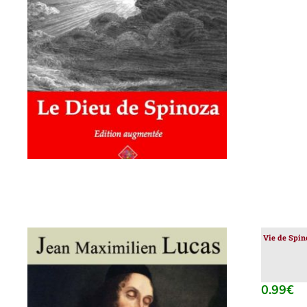
AJOUTER AU PANIER
/
DÉTAILS
Vie de Spino
0.99
€