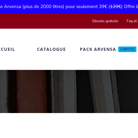
gue Arvensa (plus de 2000 titres) pour seulement 39€ (
129€
) Offre 
Ebooks gratuits
Faq et 
CCUEIL
CATALOGUE
PACK ARVENSA
LIMITÉE