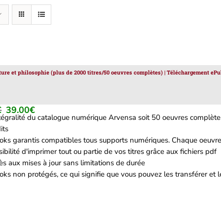
ature et philosophie (plus de 2000 titres/50 oeuvres complètes) | Téléchargement ePu
€
39.00
€
Le
Le
ntégralité du catalogue numérique Arvensa soit 50 oeuvres complètes
prix
prix
its
initial
actuel
oks garantis compatibles tous supports numériques. Chaque oeuvre 
était :
est :
ibilité d'imprimer tout ou partie de vos titres grâce aux fichiers pdf
129.00€.
39.00€.
s aux mises à jour sans limitations de durée
ks non protégés, ce qui signifie que vous pouvez les transférer et le