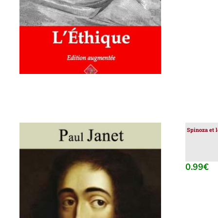
Spinoza et 
0.99
€