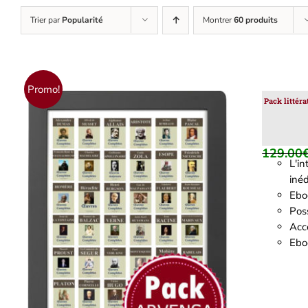
Trier par
Popularité
Montrer
60 produits
Promo!
Pack littér
129.00
L'i
inéd
Ebo
Poss
Accè
AJOUTER AU PANIER
/
DÉTAILS
Eboo