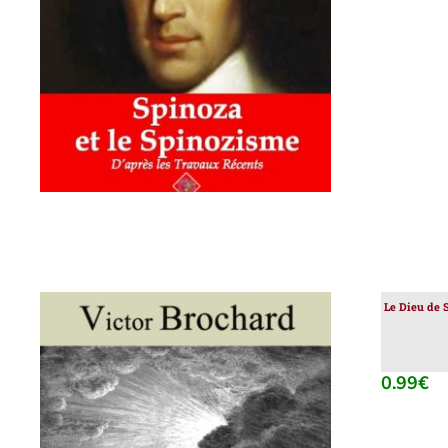
AJOUTER AU PANIER
/
DÉTAILS
Le Dieu de 
0.99
€