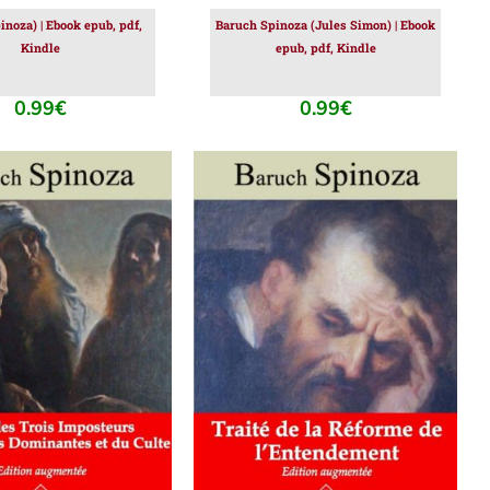
pinoza) | Ebook epub, pdf,
Baruch Spinoza (Jules Simon) | Ebook
Kindle
epub, pdf, Kindle
0.99
€
0.99
€
ER AU PANIER
/
AJOUTER AU PANIER
/
DÉTAILS
DÉTAILS