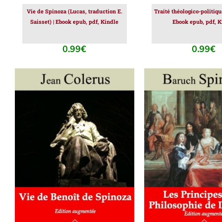
Vie de Spinoza (Lucas, traduction E.
Traité théologico-politiqu
Saisset) | Ebook epub, pdf, Kindle
Ebook epub, pdf, K
0.99
€
0.99
€
AJOUTER AU PANIER
/
AJOUTER AU PAN
DÉTAILS
DÉTAILS