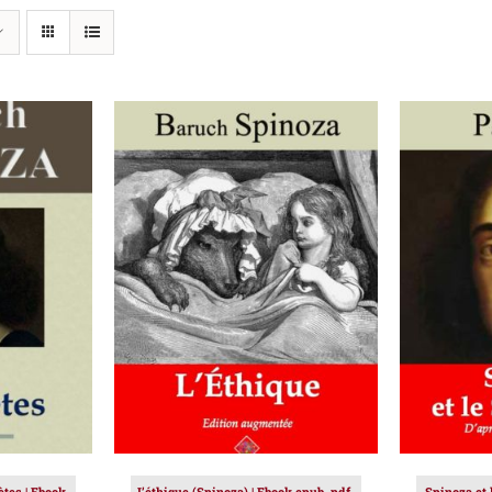
IER
/
AJOUTER AU PANIER
/
AJOUT
DÉTAILS
tes | Ebook
L’éthique (Spinoza) | Ebook epub, pdf,
Spinoza et 