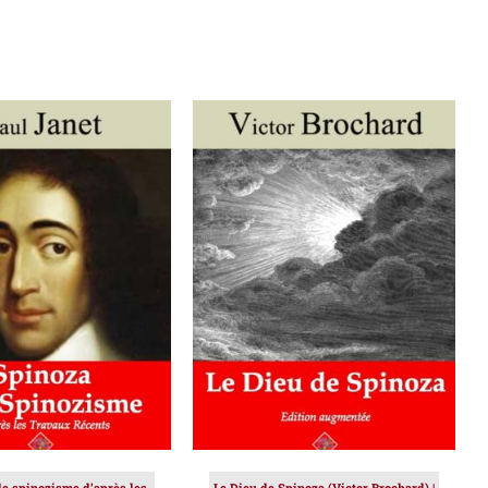
ER AU PANIER
/
AJOUTER AU PANIER
/
DÉTAILS
DÉTAILS
le spinozisme d’après les
Le Dieu de Spinoza (Victor Brochard) |