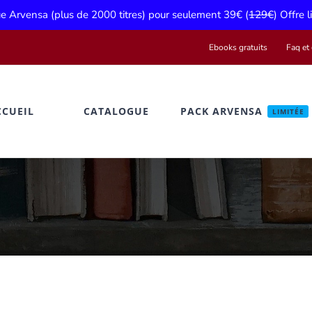
gue Arvensa (plus de 2000 titres) pour seulement 39€ (
129€
) Offre 
Ebooks gratuits
Faq et 
CCUEIL
CATALOGUE
PACK ARVENSA
LIMITÉE