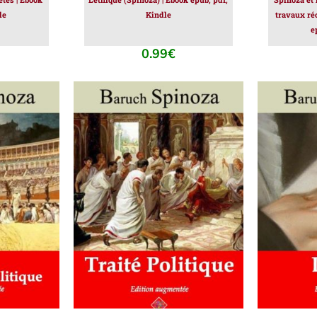
le
Kindle
travaux réc
e
0.99
€
IER
/
AJOUTER AU PANIER
/
AJOUT
DÉTAILS