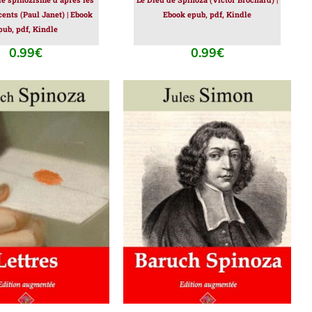
ents (Paul Janet) | Ebook
Ebook epub, pdf, Kindle
pub, pdf, Kindle
0.99
€
0.99
€
ER AU PANIER
/
AJOUTER AU PANIER
/
DÉTAILS
DÉTAILS