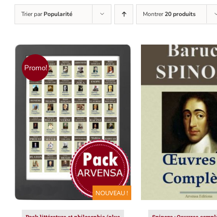
Trier par
Popularité
Montrer
20 produits
Promo!
AJOUTER AU PANIER
/
AJOUTER AU PAN
DÉTAILS
DÉTAILS
NOUVEAU !
Pack littérature et philosophie (plus
Spinoza : Oeuvres complè