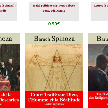
e (Spinoza) |
Traité politique (Spinoza) | Ebook
Lettres (S
indle
epub, pdf, Kindle
0.99
€
IER
/
AJOUTER AU PANIER
/
AJOUT
DÉTAILS