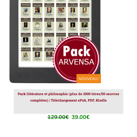
AJOUTER AU PANIER
/
DÉTAILS
NOUVEAU !
Pack littérature et philosophie (plus de 2000 titres/50 oeuvres
complètes) | Téléchargement ePub, PDF, Kindle
129.00
€
39.00
€
Le
Le
prix
prix
initial
actuel