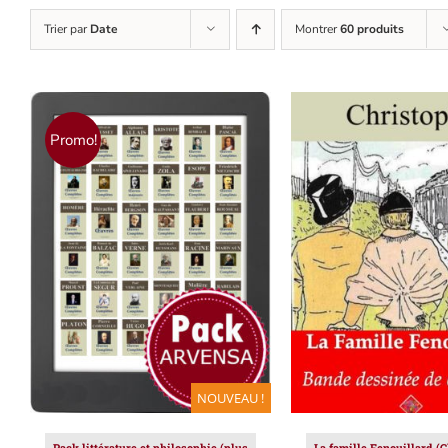
Trier par
Date
Montrer
60 produits
Promo!
AJOUTER AU PANIER
/
AJOUTER AU PAN
DÉTAILS
DÉTAILS
NOUVEAU !
Pack littérature et philosophie (plus
La famille Fenouillard (C