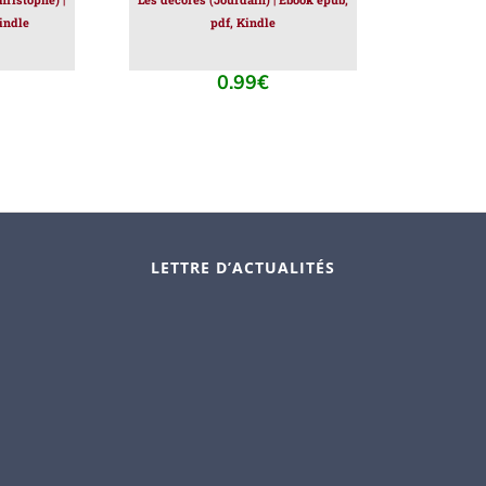
indle
pdf, Kindle
0.99
€
LETTRE D’ACTUALITÉS