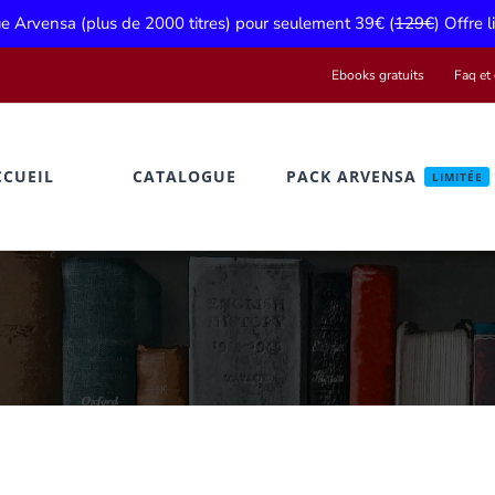
gue Arvensa (plus de 2000 titres) pour seulement 39€ (
129€
) Offre 
Ebooks gratuits
Faq et 
CCUEIL
CATALOGUE
PACK ARVENSA
LIMITÉE