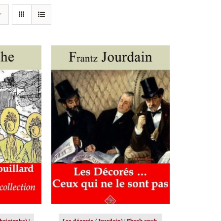
IER
/
AJOUTER AU PANIER
/
DÉTAILS
hristophe) |
Les décorés (Jourdain) | Ebook epub,